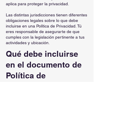
aplica para proteger la privacidad.
Las distintas jurisdicciones tienen diferentes
obligaciones legales sobre lo que debe
incluirse en una Política de Privacidad. Tú
eres responsable de asegurarte de que
cumples con la legislación pertinente a tus
actividades y ubicación.
Qué debe incluirse
en el documento de
Política de
Privacidad
En términos generales, una Política de
Privacidad suele abordar este tipo de
cuestiones: los tipos de información que el
sitio web recopila y la forma en que recopila
los datos, una explicación sobre por qué el
sitio web recopila este tipo de información,
cuáles son las prácticas del sitio web para