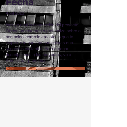
Fecha
Abril 2023
Incluye aquí la descripción del proyecto.
Ofrece un resumen o profundiza sobre el
contenido, cómo lo creaste, lo que te
inspiró, o lo que sea que quieras que
sepan tus visitantes. Para agregar
descripciones a los proyectos, ve a
Administrar proyectos.